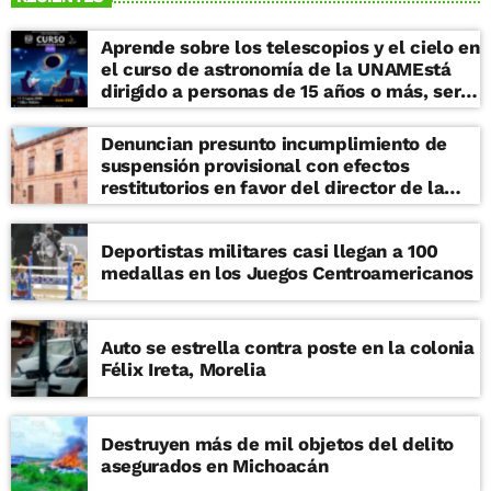
Aprende sobre los telescopios y el cielo en
el curso de astronomía de la UNAMEstá
dirigido a personas de 15 años o más, será
en el auditorio del IRyA del 17 al 21 de
agosto de 17 a 19 horas Cómo funciona un
Denuncian presunto incumplimiento de
telescopio, cómo se mueve el cielo y
suspensión provisional con efectos
cómo distinguir cometas, meteoros,
restitutorios en favor del director de la
cohetes o estrellas cuando alzamos la
Facultad de Derecho de la UMSNH
mirada por la noche. Estos son solamente
algunos de los temas que puedes
Deportistas militares casi llegan a 100
aprender en el Curso de Astronomía
medallas en los Juegos Centroamericanos
Básica 2026 del Instituto de
Radioastronomía y Astrofísica (IRyA) de la
UNAM Morelia. En esta era de la
Auto se estrella contra poste en la colonia
desinformación, este curso es útil para
Félix Ireta, Morelia
saber si lo que ves en medios digitales o
que te comparten en whatsapp es real o
no. Dirigido a cualquier persona de 15 años
o más, el curso será en el auditorio del
Destruyen más de mil objetos del delito
IRyA del 17 al 21 de agosto de 17:00 a 19:00
asegurados en Michoacán
horas. En el curso tendrás una práctica de