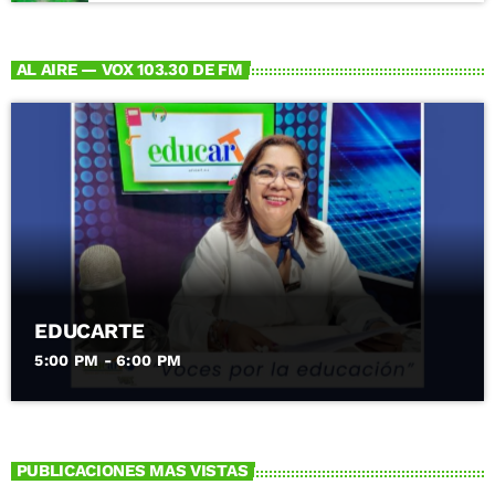
uso de telescopios de aficionado, para que
puedas después utilizar tus propios
instrumentos, y podrás aprender sobre
AL AIRE — VOX 103.30 DE FM
conceptos de astronomía popular como
meteoritos, asteroides, agujeros negros y
más. El registro se ha extendido hasta el
lunes 10 de agosto. Puedes registrarte y
conocer más sobre el curso en la página
del IRyA:
https://www.irya.unam.mx/web/es/divulg
acion/inicio Sobre el IRyA, UNAM El
Instituto de Radioastronomía y Astrofísica
de la UNAM (IRyA) es una entidad
académica de la UNAM Campus Morelia
que realiza investigación de alto nivel e
EDUCARTE
impacto en las áreas de Medio
5:00 PM - 6:00 PM
Interestelar, Formación Estelar, Estrellas
Evolucionadas, Altas Energías, Dinámica y
Estructura Galáctica, Astronomía
Extragaláctica y Cosmología. También
participa en la formación de recursos
PUBLICACIONES MAS VISTAS
humanos de alto nivel, y mantiene un