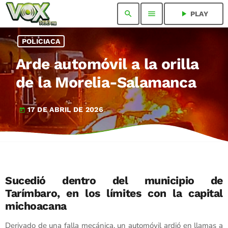
search
menu
play_arrow
PLAY
POLICIACA
Arde automóvil a la orilla
de la Morelia-Salamanca
17 DE ABRIL DE 2026
today
Sucedió dentro del municipio de
Tarímbaro, en los límites con la capital
michoacana
Derivado de una falla mecánica, un automóvil ardió en llamas a