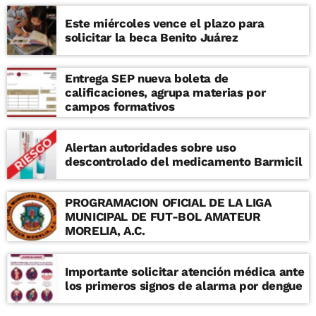
estrecho contacto con la sociedad a
través de diversos programas de
Este miércoles vence el plazo para
divulgación.
solicitar la beca Benito Juárez
Entrega SEP nueva boleta de
calificaciones, agrupa materias por
campos formativos
Alertan autoridades sobre uso
descontrolado del medicamento Barmicil
PROGRAMACION OFICIAL DE LA LIGA
MUNICIPAL DE FUT-BOL AMATEUR
MORELIA, A.C.
Importante solicitar atención médica ante
los primeros signos de alarma por dengue