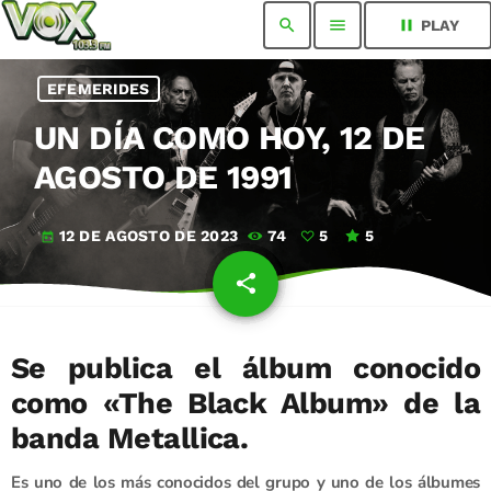
search
menu
pause
PLAY
EFEMERIDES
UN DÍA COMO HOY, 12 DE
AGOSTO DE 1991
12 DE AGOSTO DE 2023
74
5
5
today
share
email
5
Se publica el álbum conocido
como «The Black Album» de la
banda Metallica.
Es uno de los más conocidos del grupo y uno de los álbumes