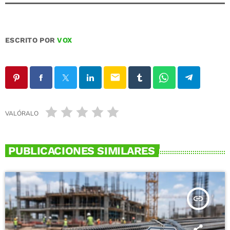
ESCRITO POR
VOX
email
VALÓRALO
PUBLICACIONES SIMILARES
insert_link