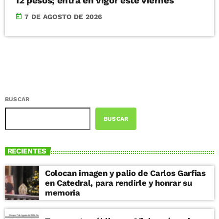
12 pesos; entra en vigor este viernes
today
7 DE AGOSTO DE 2026
BUSCAR
BUSCAR
RECIENTES
Colocan imagen y palio de Carlos Garfias
en Catedral, para rendirle y honrar su
memoria