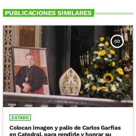
PUBLICACIONES SIMILARES
insert_link
ESTADO
Colocan imagen y palio de Carlos Garfias
en Catedral, para rendirle y honrar su