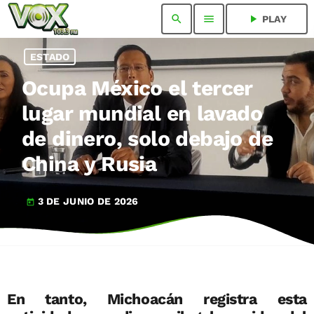
search
menu
play_arrow
PLAY
ESTADO
Ocupa México el tercer
lugar mundial en lavado
de dinero, solo debajo de
China y Rusia
3 DE JUNIO DE 2026
today
En tanto, Michoacán registra esta