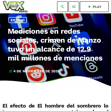
search
menu
play_arrow
PLAY
ESTADO
Mediciones en redes
sociales, crimen de Manzo
tuvo un alcance de 12.9
mil millones de menciones
4 DE NOVIEMBRE DE 2025
today
El efecto de El hombre del sombrero lo