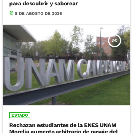
para descubrir y saborear
today
8 DE AGOSTO DE 2026
insert_link
ESTADO
Rechazan estudiantes de la ENES UNAM
Morelia aumento arbitrario de pasaje del