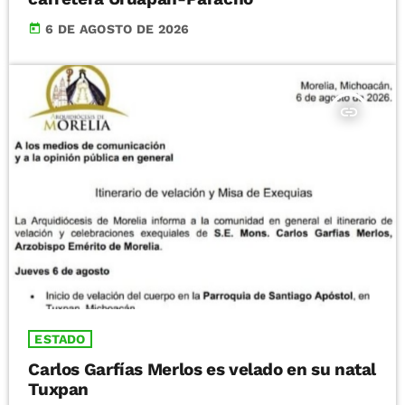
today
6 DE AGOSTO DE 2026
insert_link
ESTADO
Carlos Garfías Merlos es velado en su natal
Tuxpan