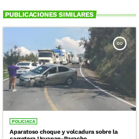
PUBLICACIONES SIMILARES
insert_link
POLICIACA
Aparatoso choque y volcadura sobre la
carretera Uruapan-Paracho