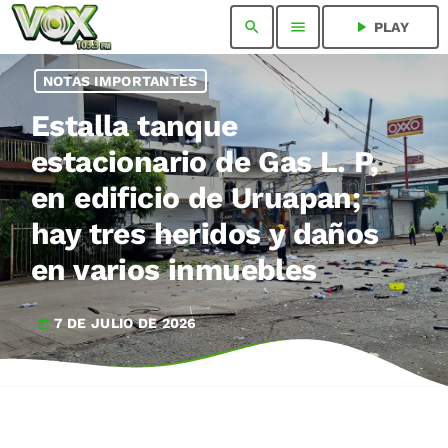
search
menu
play_arrow
PLAY
NOTAS IMPORTANTES
Estalla tanque
estacionario de Gas L. P,
en edificio de Uruapan;
hay tres heridos y daños
en varios inmuebles
7 DE JULIO DE 2026
today