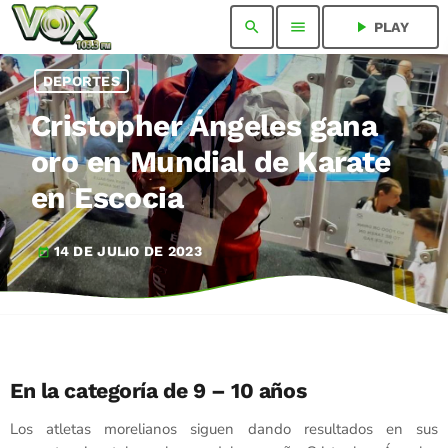
search
menu
play_arrow
PLAY
DEPORTES
Cristopher Ángeles gana
oro en Mundial de Karate
en Escocia
14 DE JULIO DE 2023
today
En la categoría de 9 – 10 años
Los atletas morelianos siguen dando resultados en sus