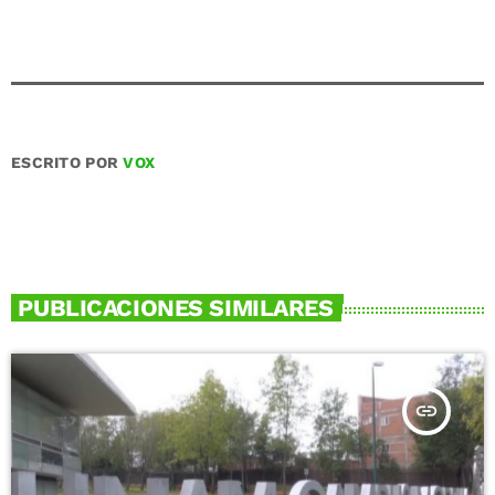
ESCRITO POR
VOX
PUBLICACIONES SIMILARES
insert_link