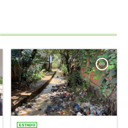
insert_link
ESTADO