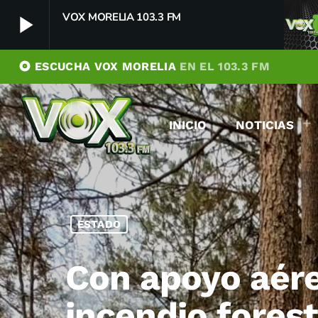
VOX MORELIA 103.3 FM
play_arrow
album
ESCUCHA VOX MORELIA
EN EL 103.3 FM
VOX MORELIA 103.3 FM
play_arrow
Player Debug
INICIO
NOTICIAS
pushFeed = INITIALIZE1786097661074
[object Object]
newFeedReading = REITERATE - 1786097661075
newFeedReading = REITERATE - 1786097661137
ESTADO
Con apoyo aére
incendio fores