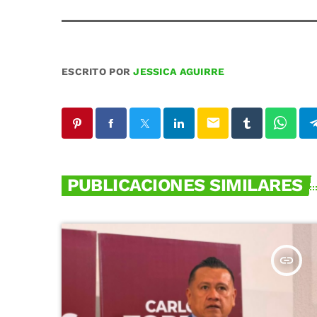
ESCRITO POR
JESSICA AGUIRRE
email
PUBLICACIONES SIMILARES
insert_link