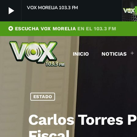
play_arrow
VOX MORELIA 103.3 FM
album
ESCUCHA VOX MORELIA
EN EL 103.3 FM
VOX MORELIA 103.3 FM
play_arrow
Player Debug
INICIO
NOTICIAS
pushFeed = INITIALIZE1785977314710
[object Object]
newFeedReading = REITERATE - 1785977314712
newFeedReading = REITERATE - 1785977314788
ESTADO
Carlos Torres P
Fiscal