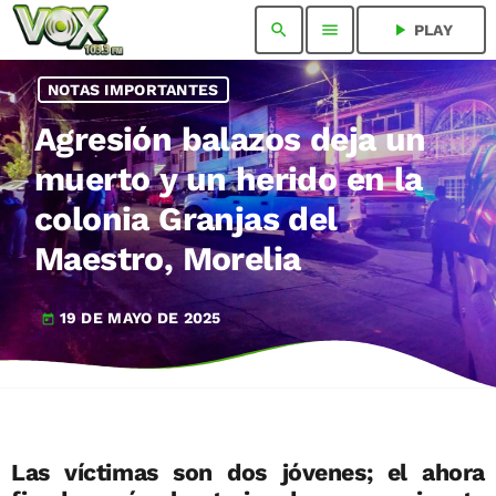
search
menu
play_arrow
PLAY
NOTAS IMPORTANTES
Agresión balazos deja un
muerto y un herido en la
colonia Granjas del
Maestro, Morelia
19 DE MAYO DE 2025
today
Las víctimas son dos jóvenes; el ahora