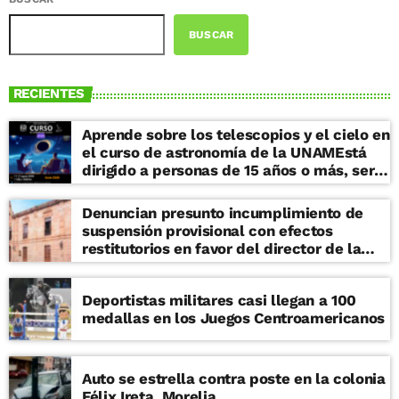
BUSCAR
RECIENTES
Aprende sobre los telescopios y el cielo en
el curso de astronomía de la UNAMEstá
dirigido a personas de 15 años o más, será
en el auditorio del IRyA del 17 al 21 de
agosto de 17 a 19 horas Cómo funciona un
Denuncian presunto incumplimiento de
telescopio, cómo se mueve el cielo y
suspensión provisional con efectos
cómo distinguir cometas, meteoros,
restitutorios en favor del director de la
cohetes o estrellas cuando alzamos la
Facultad de Derecho de la UMSNH
mirada por la noche. Estos son solamente
algunos de los temas que puedes
Deportistas militares casi llegan a 100
aprender en el Curso de Astronomía
medallas en los Juegos Centroamericanos
Básica 2026 del Instituto de
Radioastronomía y Astrofísica (IRyA) de la
UNAM Morelia. En esta era de la
Auto se estrella contra poste en la colonia
desinformación, este curso es útil para
Félix Ireta, Morelia