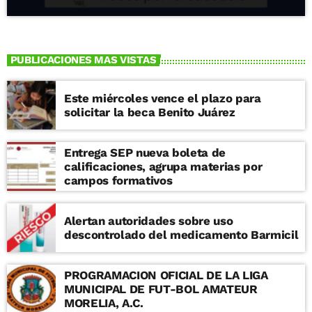
Evolucionadas, Altas Energías, Dinámica y
Estructura Galáctica, Astronomía
Extragaláctica y Cosmología. También
participa en la formación de recursos
PUBLICACIONES MAS VISTAS
humanos de alto nivel, y mantiene un
estrecho contacto con la sociedad a
través de diversos programas de
Este miércoles vence el plazo para
divulgación.
solicitar la beca Benito Juárez
Entrega SEP nueva boleta de
calificaciones, agrupa materias por
campos formativos
Alertan autoridades sobre uso
descontrolado del medicamento Barmicil
PROGRAMACION OFICIAL DE LA LIGA
MUNICIPAL DE FUT-BOL AMATEUR
MORELIA, A.C.