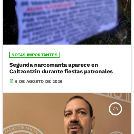
NOTAS IMPORTANTES
Segunda narcomanta aparece en
Caltzontzin durante fiestas patronales
today
6 DE AGOSTO DE 2026
insert_link