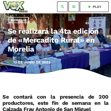
search
menu
play_arrow
PLAY
MORELIA
Se realizará la 4ta edición
de «Mercadito Rural» en
Morelia
13 DE JUNIO DE 2023
today
Se contará con la presencia de 200
productores, este fin de semana en la
Calzada Fray Antonio de San Miguel