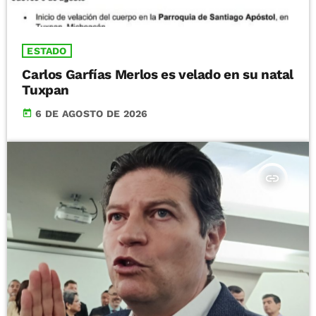
ESTADO
Carlos Garfías Merlos es velado en su natal
Tuxpan
today
6 DE AGOSTO DE 2026
insert_link