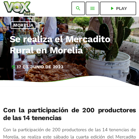
search
menu
play_arrow
PLAY
MORELIA
Se realiza el Mercadito
Rural en Morelia
17 DE JUNIO DE 2023
today
Con la participación de 200 productores
de las 14 tenencias
Con la participación de 200 productores de las 14 tenencias de
Morelia, se realiza este sábado la cuarta edición del Mercadito