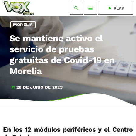
search
menu
play_arrow
PLAY
MORELIA
Se mantiene activo el
servicio de pruebas
gratuitas de Covid-19 en
Morelia
28 DE JUNIO DE 2023
today
En los 12 módulos periféricos y el Centro