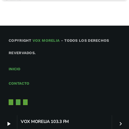
COPYRIGHT
VOX MORELIA
- TODOS LOS DERECHOS
REVERVADOS.
INICIO
CONTACTO
VOX MORELIA 103.3 FM
play_arrow
keyboard_arrow_right