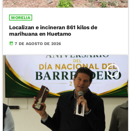
MORELIA
Localizan e incineran 861 kilos de
marihuana en Huetamo
today
7 DE AGOSTO DE 2026
insert_link