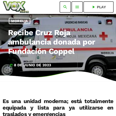
search
menu
play_arrow
PLAY
MORELIA
Recibe Cruz Roja
ambulancia donada por
Fundación Coppel
8 DE JUNIO DE 2023
today
Es una unidad moderna; está totalmente
equipada y lista para ya utilizarse en
traslados y emergencias