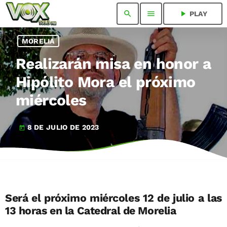
search
menu
play_arrow
PLAY
MORELIA
Realizarán misa en honor a
Hipólito Mora el próximo
miércoles
8 DE JULIO DE 2023
today
Será el próximo miércoles 12 de julio a las
13 horas en la Catedral de Morelia