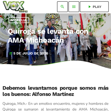
search
menu
play_arrow
PLAY
MORELIA
Quiroga se levanta con
AMA Michoacán
5 DE JULIO DE 2026
today
Debemos levantarnos porque somos más
los buenos: Alfonso Martínez
Quiroga, Mich.- En un emotivo encuentro, mujeres y hombres de
Quiroga se sumaron al levantamiento de AMA Michoacán,