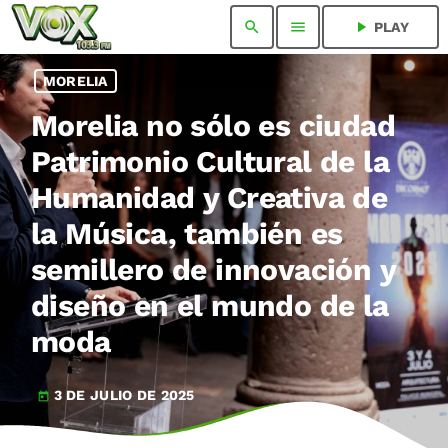
search
menu
play_arrow
PLAY
MORELIA
Morelia no sólo es ciudad
Patrimonio Cultural de la
Humanidad y Creativa de
la Música, también es
semillero de innovación y
diseño en el mundo de la
moda
3 DE JULIO DE 2025
today