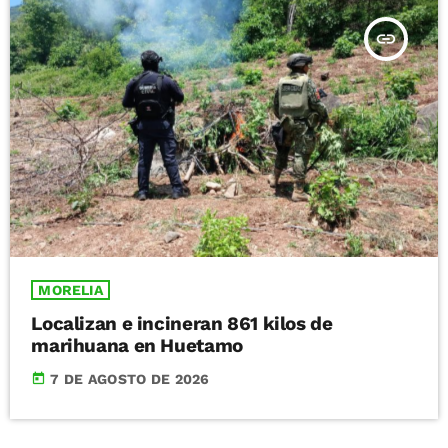
insert_link
MORELIA
Localizan e incineran 861 kilos de
marihuana en Huetamo
today
7 DE AGOSTO DE 2026