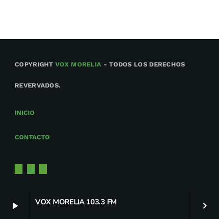
COPYRIGHT
VOX MORELIA
- TODOS LOS DERECHOS
REVERVADOS.
INICIO
CONTACTO
VOX MORELIA 103.3 FM
play_arrow
keyboard_arrow_right