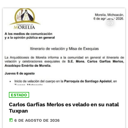
insert_link
ESTADO
Carlos Garfías Merlos es velado en su natal
Tuxpan
today
6 DE AGOSTO DE 2026