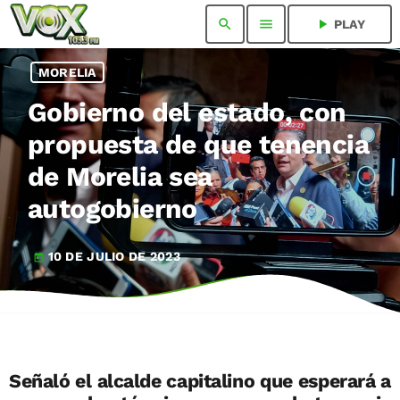
search
menu
play_arrow
PLAY
MORELIA
Gobierno del estado, con
propuesta de que tenencia
de Morelia sea
autogobierno
10 DE JULIO DE 2023
today
Señaló el alcalde capitalino que esperará a