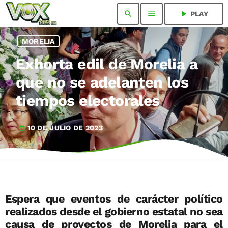
search
menu
play_arrow
PLAY
MORELIA
Exhorta edil de Morelia a
que no se adelanten los
tiempos electorales
10 DE JULIO DE 2023
today
Espera que eventos de carácter político
realizados desde el gobierno estatal no sea
causa de proyectos de Morelia para el