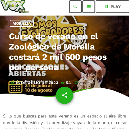
search
menu
pause
PLAY
MORELIA
Curso de verano en el
Zoológico de Morelia
costará 2 mil 500 pesos
por persona
18 DE JULIO DE 2023
54
today
share
email
Si lo que buscas para este verano es un espacio al aire libre
donde la diversión y el aprendizaje vayan de la mano, el curso