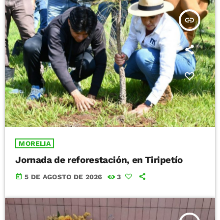
insert_link
MORELIA
Jornada de reforestación, en Tiripetío
today
5 DE AGOSTO DE 2026
3