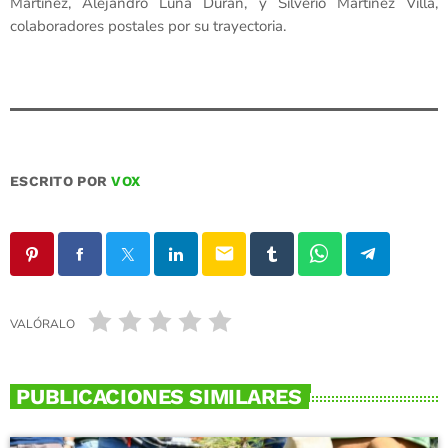
Martínez, Alejandro Luna Durán, y Silverio Martínez Villa,
colaboradores postales por su trayectoria.
ESCRITO POR
VOX
email
VALÓRALO
PUBLICACIONES SIMILARES