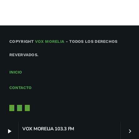
COPYRIGHT
VOX MORELIA
- TODOS LOS DERECHOS
REVERVADOS.
INICIO
CONTACTO
VOX MORELIA 103.3 FM
play_arrow
keyboard_arrow_right