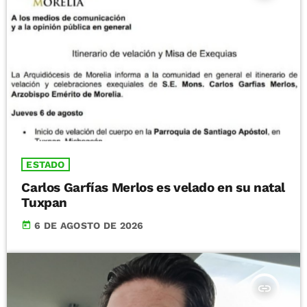
ESTADO
Carlos Garfías Merlos es velado en su natal
Tuxpan
today
6 DE AGOSTO DE 2026
insert_link