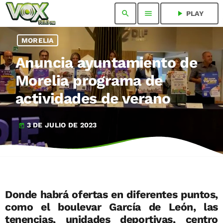
search
menu
play_arrow
PLAY
MORELIA
Anuncia ayuntamiento de
Morelia programa de
actividades de verano
3 DE JULIO DE 2023
today
Donde habrá ofertas en diferentes puntos,
como el boulevar García de León, las
tenencias, unidades deportivas, centro