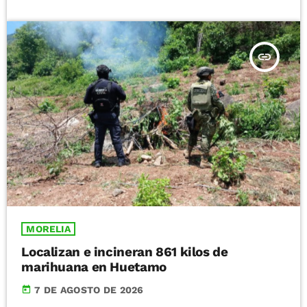
insert_link
MORELIA
Localizan e incineran 861 kilos de
marihuana en Huetamo
today
7 DE AGOSTO DE 2026