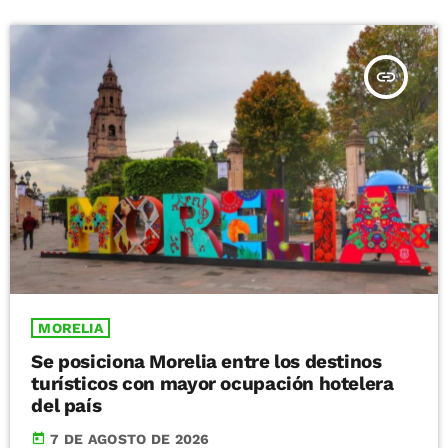
insert_link
MORELIA
Se posiciona Morelia entre los destinos
turísticos con mayor ocupación hotelera
del país
today
7 DE AGOSTO DE 2026