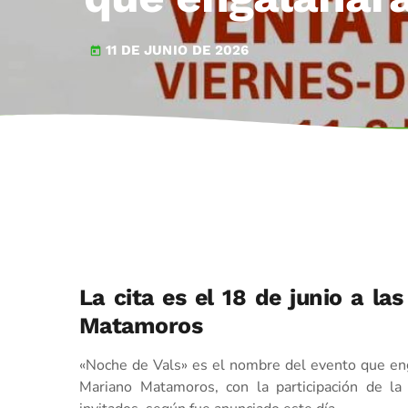
11 DE JUNIO DE 2026
today
La cita es el 18 de junio a la
Matamoros
«Noche de Vals» es el nombre del evento que eng
Mariano Matamoros, con la participación de la