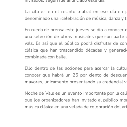
invitados, según fue anunciado este día.
La cita es en el recinto teatral en ese día en
denominado una «celebración de música, danza y tr
En rueda de prensa este jueves se dio a conocer
una selección de obras musicales que son parte de
vals. Es así que el público podrá disfrutar de c
clásica que han trascendido décadas y generaci
combinada con baile.
Ello dentro de las acciones para acercar la cult
conocer que habrá un 25 por ciento de descuen
mayores, únicamente presentando su credencial v
Noche de Vals es un evento importante por la cali
que los organizadores han invitado al público mor
música clásica en una velada de celebración del arte