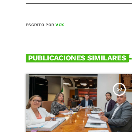
ESCRITO POR
VOX
PUBLICACIONES SIMILARES
insert_link