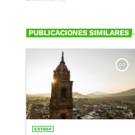
PUBLICACIONES SIMILARES
insert_link
ESTADO