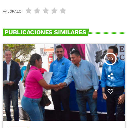
VALÓRALO
PUBLICACIONES SIMILARES
insert_link