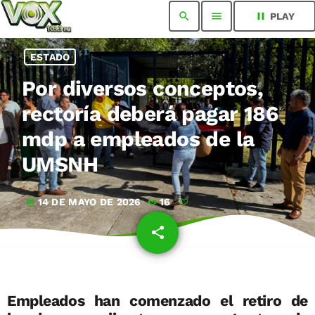
search
menu
pause
PLAY
ESTADO
Por diversos conceptos,
rectoría deberá pagar 186
mdp a empleados de la
UMSNH
14 DE MAYO DE 2026
16
today
share
email
Empleados han comenzado el retiro de