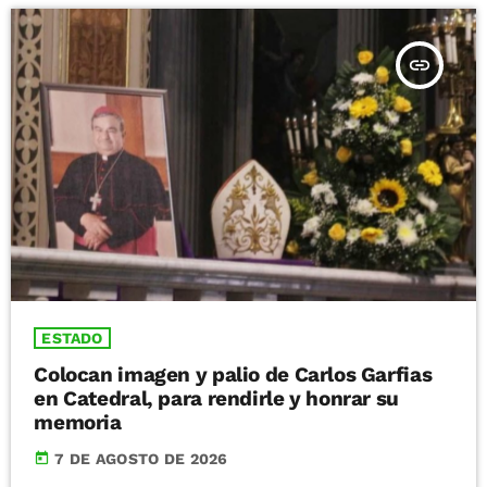
insert_link
ESTADO
Colocan imagen y palio de Carlos Garfias
en Catedral, para rendirle y honrar su
memoria
today
7 DE AGOSTO DE 2026