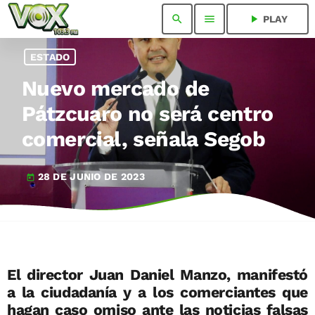
search
menu
play_arrow
PLAY
ESTADO
Nuevo mercado de
Pátzcuaro no será centro
comercial, señala Segob
28 DE JUNIO DE 2023
today
El director Juan Daniel Manzo, manifestó
a la ciudadanía y a los comerciantes que
hagan caso omiso ante las noticias falsas