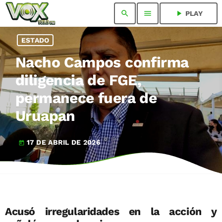
search
menu
play_arrow
PLAY
ESTADO
Nacho Campos confirma
diligencia de FGE,
permanece fuera de
Uruapan
17 DE ABRIL DE 2026
today
Acusó irregularidades en la acción y