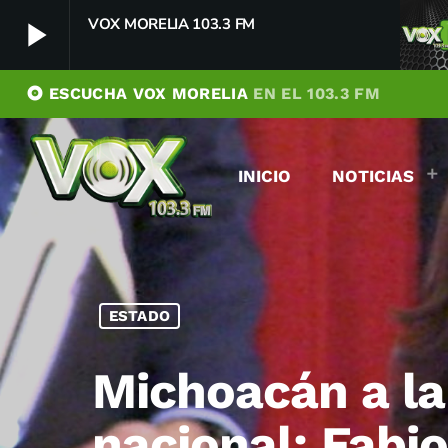
VOX MORELIA 103.3 FM
play_arrow
album
ESCUCHA VOX MORELIA
EN EL 103.3 FM
VOX MORELIA 103.3 FM
play_arrow
Player Debug
INICIO
NOTICIAS
pushFeed = INITIALIZE1786096441151
[object Object]
newFeedReading = REITERATE - 1786096441152
newFeedReading = REITERATE - 1786096441203
ESTADO
Michoacán a la 
nacional: Fabio