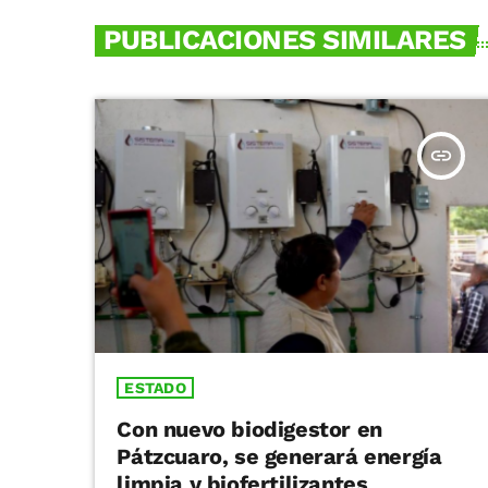
PUBLICACIONES SIMILARES
insert_link
ESTADO
Con nuevo biodigestor en
Pátzcuaro, se generará energía
limpia y biofertilizantes