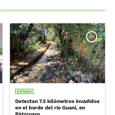
insert_link
ESTADO
Detectan 7.5 kilómetros invadidos
en el borde del río Guani, en
Pátzcuaro