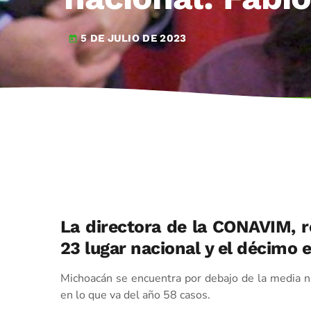
5 DE JULIO DE 2023
today
La directora de la CONAVIM, re
23 lugar nacional y el décimo 
Michoacán se encuentra por debajo de la media nac
en lo que va del año 58 casos.