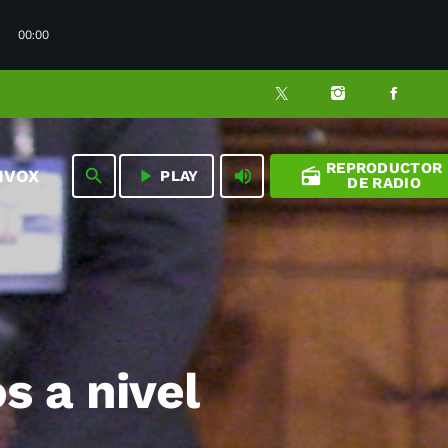
00:00
REPRODUCTOR
play_arrow
volume_up
radio
search
NVOX
PLAY
DE RADIO
s a nivel