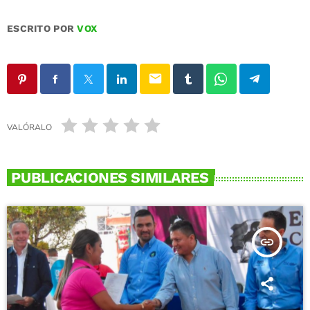
ESCRITO POR
VOX
email
VALÓRALO
PUBLICACIONES SIMILARES
insert_link