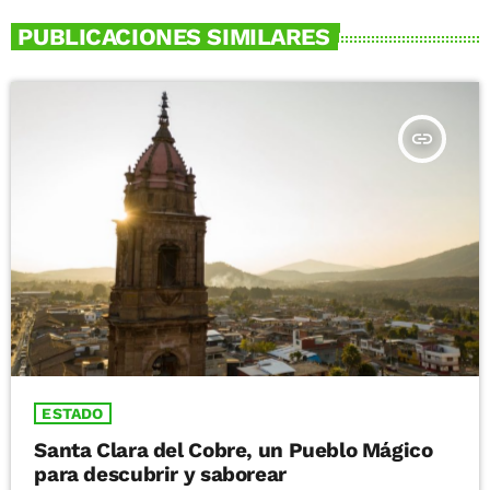
PUBLICACIONES SIMILARES
insert_link
ESTADO
Santa Clara del Cobre, un Pueblo Mágico
para descubrir y saborear