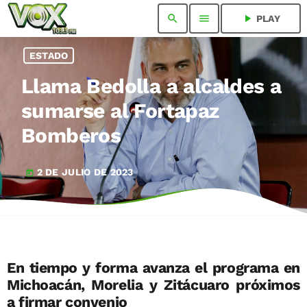
search
menu
play_arrow
PLAY
ESTADO
Llama Bedolla a alcaldes a
sumarse al Fortapaz
Bomberos
2 DE JULIO DE 2023
today
En tiempo y forma avanza el programa en
Michoacán, Morelia y Zitácuaro próximos
a firmar convenio