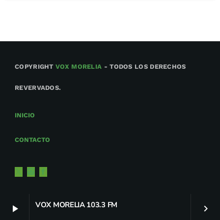
COPYRIGHT
VOX MORELIA
- TODOS LOS DERECHOS
REVERVADOS.
INICIO
CONTACTO
VOX MORELIA 103.3 FM
play_arrow
keyboard_arrow_right