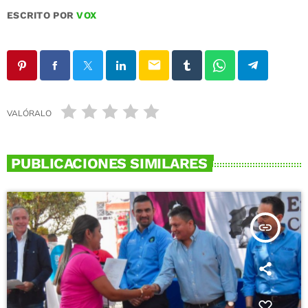
ESCRITO POR
VOX
email
VALÓRALO
PUBLICACIONES SIMILARES
insert_link