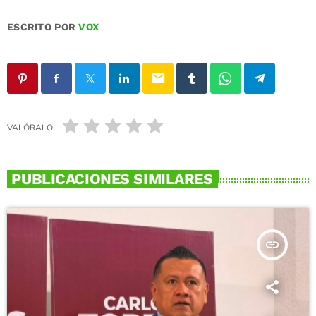
ESCRITO POR
VOX
email
VALÓRALO
PUBLICACIONES SIMILARES
insert_link