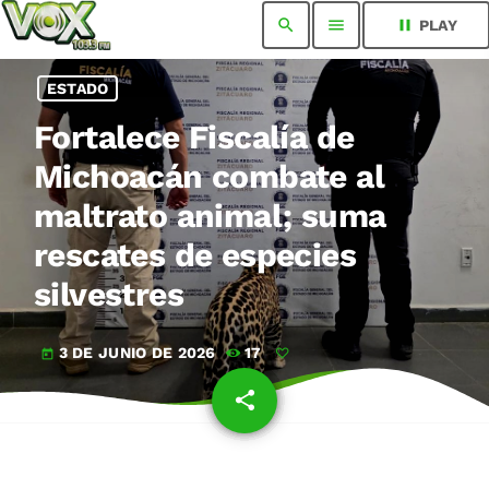
search
menu
pause
PLAY
ESTADO
Fortalece Fiscalía de
Michoacán combate al
maltrato animal; suma
rescates de especies
silvestres
3 DE JUNIO DE 2026
17
today
share
email