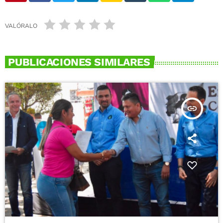
VALÓRALO
PUBLICACIONES SIMILARES
insert_link