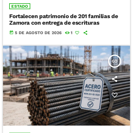
ESTADO
Fortalecen patrimonio de 201 familias de
Zamora con entrega de escrituras
today
5 DE AGOSTO DE 2026
1
insert_link