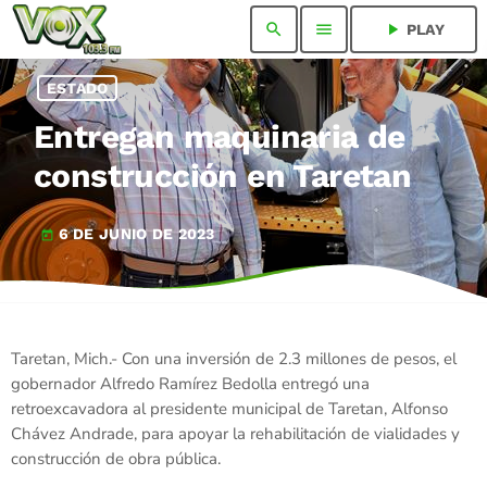
search
menu
play_arrow
PLAY
ESTADO
Entregan maquinaria de
construcción en Taretan
6 DE JUNIO DE 2023
today
Taretan, Mich.- Con una inversión de 2.3 millones de pesos, el
gobernador Alfredo Ramírez Bedolla entregó una
retroexcavadora al presidente municipal de Taretan, Alfonso
Chávez Andrade, para apoyar la rehabilitación de vialidades y
construcción de obra pública.