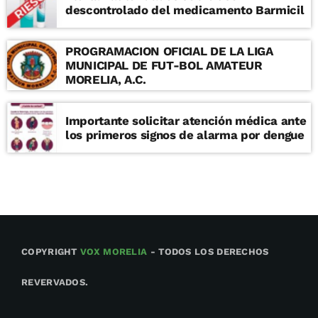
descontrolado del medicamento Barmicil
colonia Vasco de Quiroga, en Morelia,
Michoacán.
PROGRAMACION OFICIAL DE LA LIGA
MUNICIPAL DE FUT-BOL AMATEUR
MORELIA, A.C.
Importante solicitar atención médica ante
los primeros signos de alarma por dengue
COPYRIGHT
VOX MORELIA
- TODOS LOS DERECHOS
REVERVADOS.