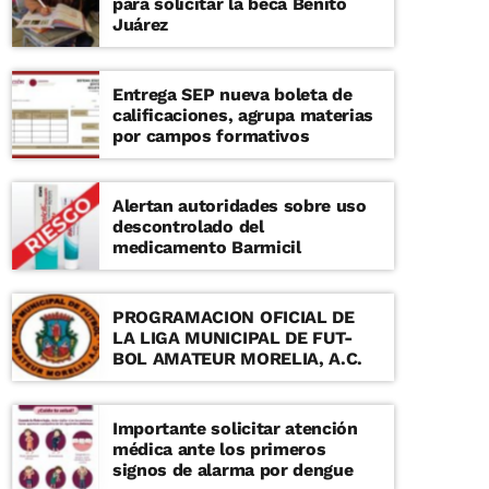
para solicitar la beca Benito
Campus Morelia que realiza
Juárez
investigación de alto nivel e
impacto en las áreas de Medio
Interestelar, Formación Estelar,
Entrega SEP nueva boleta de
Estrellas Evolucionadas, Altas
calificaciones, agrupa materias
Energías, Dinámica y Estructura
por campos formativos
Galáctica, Astronomía
Extragaláctica y Cosmología.
También participa en la
formación de recursos
Alertan autoridades sobre uso
humanos de alto nivel, y
descontrolado del
mantiene un estrecho contacto
medicamento Barmicil
con la sociedad a través de
diversos programas de
divulgación.
PROGRAMACION OFICIAL DE
LA LIGA MUNICIPAL DE FUT-
BOL AMATEUR MORELIA, A.C.
Importante solicitar atención
médica ante los primeros
signos de alarma por dengue