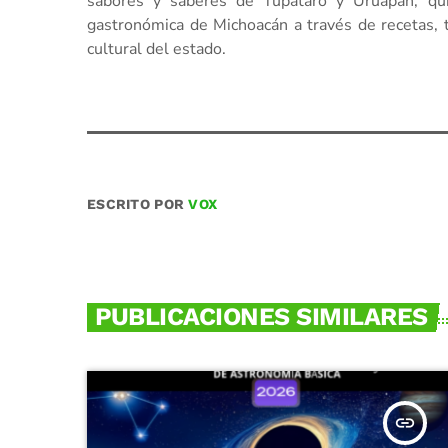
sabores y saberes de Tupátaro y Uruapan, qui
gastronómica de Michoacán a través de recetas, 
cultural del estado.
ESCRITO POR
VOX
PUBLICACIONES SIMILARES
insert_link