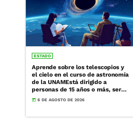
ESTADO
Aprende sobre los telescopios y
el cielo en el curso de astronomía
de la UNAMEstá dirigido a
personas de 15 años o más, será
en el auditorio del IRyA del 17 al
6 DE AGOSTO DE 2026
today
21 de agosto de 17 a 19 horas
Cómo funciona un telescopio,
cómo se mueve el cielo y cómo
distinguir cometas, meteoros,