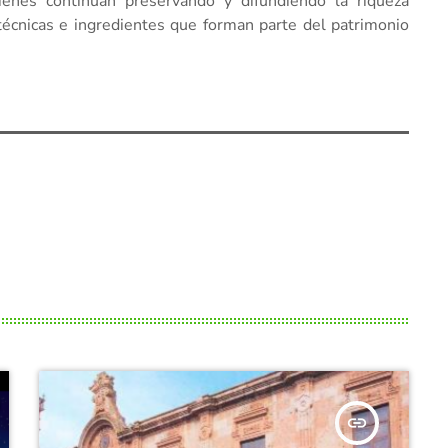
enes continúan preservando y difundiendo la riqueza
técnicas e ingredientes que forman parte del patrimonio
insert_link