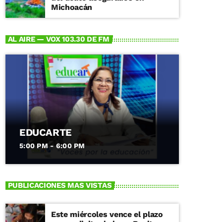
cualquier persona de 15 años o
Michoacán
más, el curso será en el
auditorio del IRyA del 17 al 21
de agosto de 17:00 a 19:00
AL AIRE — VOX 103.30 DE FM
horas. En el curso tendrás una
práctica de uso de telescopios
de aficionado, para que puedas
después utilizar tus propios
instrumentos, y podrás
aprender sobre conceptos de
astronomía popular como
meteoritos, asteroides,
agujeros negros y más. El
registro se ha extendido hasta
EDUCARTE
el lunes 10 de agosto. Puedes
registrarte y conocer más
5:00 PM - 6:00 PM
sobre el curso en la página del
IRyA:
https://www.irya.unam.mx/web
/es/divulgacion/inicio Sobre el
PUBLICACIONES MAS VISTAS
IRyA, UNAM El Instituto de
Radioastronomía y Astrofísica
de la UNAM (IRyA) es una
Este miércoles vence el plazo
entidad académica de la UNAM