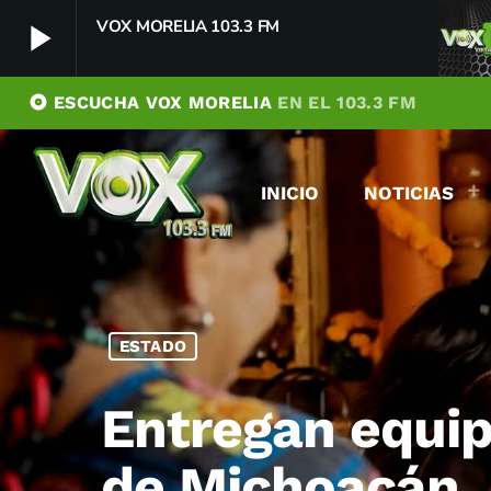
VOX MORELIA 103.3 FM
play_arrow
album
ESCUCHA VOX MORELIA
EN EL 103.3 FM
VOX MORELIA 103.3 FM
play_arrow
Player Debug
INICIO
NOTICIAS
pushFeed = INITIALIZE1786060121143
[object Object]
newFeedReading = REITERATE - 1786060121144
newFeedReading = REITERATE - 1786060121192
ESTADO
Entregan equipa
de Michoacán