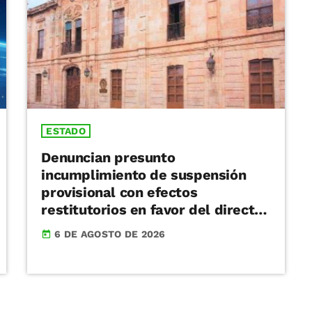
ESTADO
Denuncian presunto
incumplimiento de suspensión
provisional con efectos
restitutorios en favor del director
de la Facultad de Derecho de la
6 DE AGOSTO DE 2026
today
UMSNH