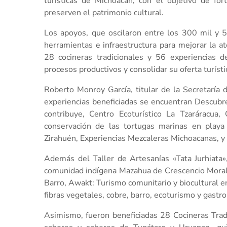
turísticas de Michoacán, con el objetivo de fo
preserven el patrimonio cultural.
Los apoyos, que oscilaron entre los 300 mil y 
herramientas e infraestructura para mejorar la ate
28 cocineras tradicionales y 56 experiencias 
procesos productivos y consolidar su oferta turísti
Roberto Monroy García, titular de la Secretaría
experiencias beneficiadas se encuentran Descub
contribuye, Centro Ecoturístico La Tzaráracua,
conservación de las tortugas marinas en playa 
Zirahuén, Experiencias Mezcaleras Michoacanas, y 
Además del Taller de Artesanías «Tata Jurhiata»,
comunidad indígena Mazahua de Crescencio Morales
Barro, Awakt: Turismo comunitario y biocultural en 
fibras vegetales, cobre, barro, ecoturismo y gastr
Asimismo, fueron beneficiadas 28 Cocineras Trad