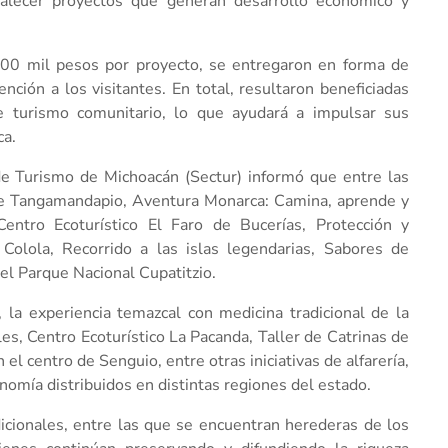
rtalecer proyectos que generan desarrollo económico y
500 mil pesos por proyecto, se entregaron en forma de
nción a los visitantes. En total, resultaron beneficiadas
de turismo comunitario, lo que ayudará a impulsar sus
ca.
 de Turismo de Michoacán (Sectur) informó que entre las
re Tangamandapio, Aventura Monarca: Camina, aprende y
 Centro Ecoturístico El Faro de Bucerías, Protección y
Colola, Recorrido a las islas legendarias, Sabores de
el Parque Nacional Cupatitzio.
 la experiencia temazcal con medicina tradicional de la
, Centro Ecoturístico La Pacanda, Taller de Catrinas de
el centro de Senguio, entre otras iniciativas de alfarería,
onomía distribuidos en distintas regiones del estado.
icionales, entre las que se encuentran herederas de los