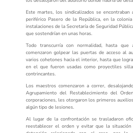
los desalojaron del auditorio donde habría de des
Este martes, los sindicalizados se encontraban a
periférico Pasero de la República, en la coloni
instalaciones de la Secretaría de Seguridad Públi
que sostendrían en unas horas.
Todo transcurría con normalidad, hasta que a
comenzaron golpear las puertas de acceso al au
varios cohetones hacia el interior, hasta que logr
en el que fueron usadas como proyectiles sill
contrincantes.
Los maestros comenzaron a correr, desalojando 
Agrupamiento del Restablecimiento del Orden
corporaciones, les otorgaron los primeros auxili
algún tipo de lesiones.
Al lugar de la confrontación se trasladaron ofic
reestablecer el orden y evitar que la situació