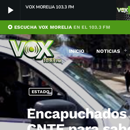
VOX MORELIA 103.3 FM
play_arrow
album
ESCUCHA VOX MORELIA
EN EL 103.3 FM
VOX MORELIA 103.3 FM
play_arrow
Player Debug
INICIO
NOTICIAS
pushFeed = INITIALIZE1786080416978
[object Object]
newFeedReading = REITERATE - 1786080416979
newFeedReading = REITERATE - 1786080417098
ESTADO
Encapuchados s
CNTE para sab