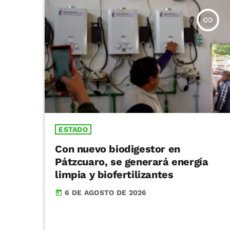
insert_link
ESTADO
Con nuevo biodigestor en
Pátzcuaro, se generará energía
limpia y biofertilizantes
6 DE AGOSTO DE 2026
today