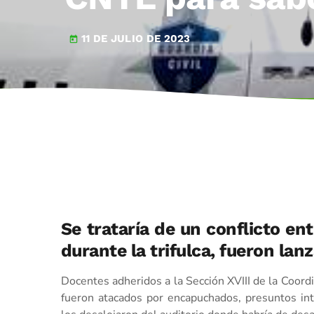
11 DE JULIO DE 2023
today
Se trataría de un conflicto en
durante la trifulca, fueron la
Docentes adheridos a la Sección XVIII de la Coord
fueron atacados por encapuchados, presuntos int