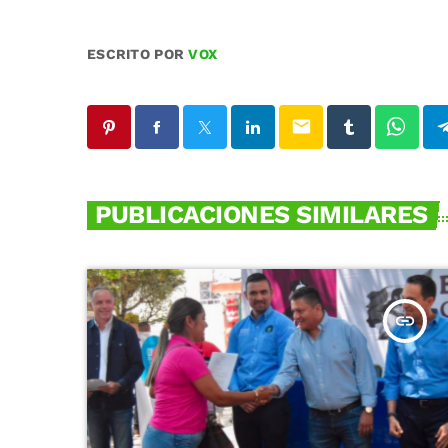
ESCRITO POR
VOX
email
PUBLICACIONES SIMILARES
insert_link