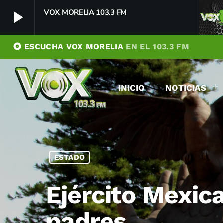
play_arrow
VOX MORELIA 103.3 FM
album
ESCUCHA VOX MORELIA
EN EL 103.3 FM
VOX MORELIA 103.3 FM
play_arrow
Player Debug
INICIO
NOTICIAS
pushFeed = INITIALIZE1786028124974
[object Object]
newFeedReading = REITERATE - 1786028124975
newFeedReading = REITERATE - 1786028125132
ESTADO
Ejército Mexica
padres