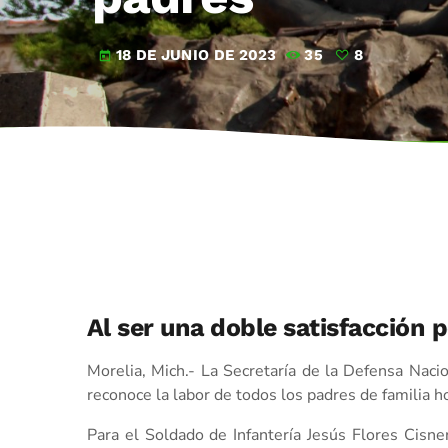
18 DE JUNIO DE 2023
35
8
today
Al ser una doble satisfacción p
Morelia, Mich.- La Secretaría de la Defensa Nacio
reconoce la labor de todos los padres de familia ho
Para el Soldado de Infantería Jesús Flores Cisne