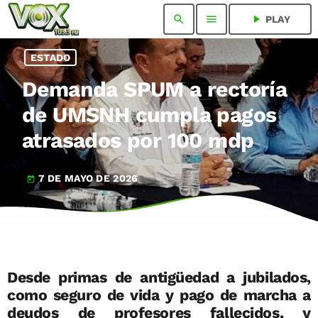
search
menu
play_arrow
PLAY
ESTADO
Demanda SPUM a rectoría
de UMSNH cumpla pagos
atrasados por 100 mdp
7 DE MAYO DE 2026
today
Desde primas de antigüedad a jubilados,
como seguro de vida y pago de marcha a
deudos de profesores fallecidos, y