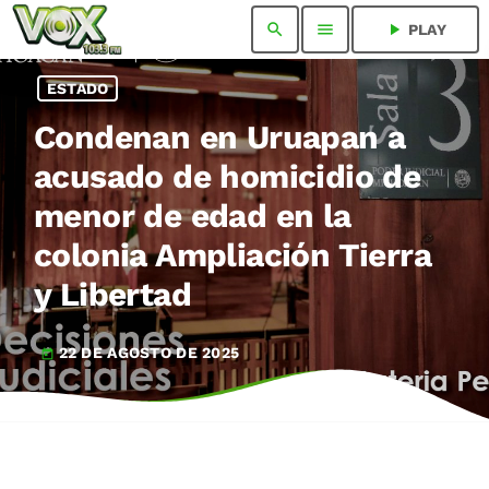
search
menu
play_arrow
PLAY
ESTADO
Condenan en Uruapan a
acusado de homicidio de
menor de edad en la
colonia Ampliación Tierra
y Libertad
22 DE AGOSTO DE 2025
today