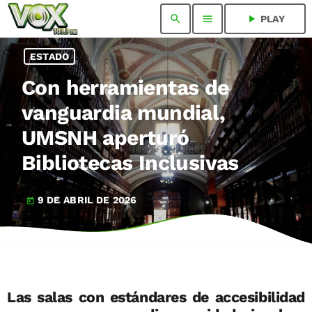
search
menu
play_arrow
PLAY
ESTADO
Con herramientas de
vanguardia mundial,
UMSNH aperturó
Bibliotecas Inclusivas
9 DE ABRIL DE 2026
today
Las salas con estándares de accesibilidad