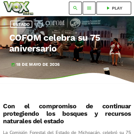
search
menu
play_arrow
PLAY
ESTADO
COFOM celebra su 75
aniversario
18 DE MAYO DE 2026
today
Con el compromiso de continuar
protegiendo los bosques y recursos
naturales del estado
La Comisión Forestal del Estado de Michoacán, celebró su 75