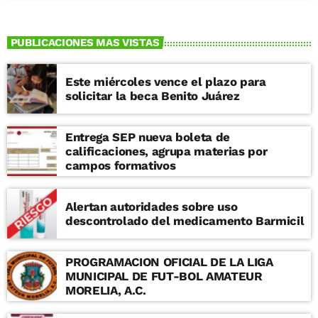
promueven los valores comunitarios y se
brindan espacios sanos de esparcimiento
para jóvenes y familias. “Estamos listas y
PUBLICACIONES MAS VISTAS
listos para desarrollar la clase de boxeo
de este año, con lo que se pretende que
este tipo de deportes lleguen a todas las
Este miércoles vence el plazo para
personas sin excepción. Las y los
solicitar la beca Benito Juárez
esperamos, no falten, porque además de
aprender de boxeo, se van a divertir y
pasar un gran momento”, aseguró el
Entrega SEP nueva boleta de
director de la Cecufid, Raúl Morón Vidal.
calificaciones, agrupa materias por
Las personas interesadas solo deben
campos formativos
llevar ropa deportiva y mucha energía para
vivir una gran experiencia deportiva en el
Alertan autoridades sobre uso
CDER, ubicado en avenida Acueducto,
descontrolado del medicamento Barmicil
colonia Vasco de Quiroga, en Morelia,
Michoacán.
PROGRAMACION OFICIAL DE LA LIGA
MUNICIPAL DE FUT-BOL AMATEUR
MORELIA, A.C.