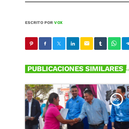
ESCRITO POR
VOX
email
PUBLICACIONES SIMILARES
insert_link