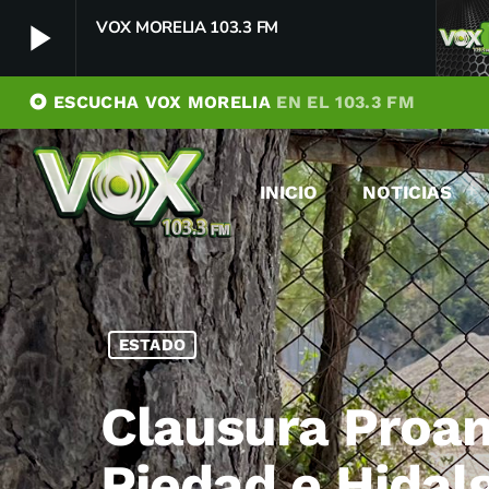
play_arrow
VOX MORELIA 103.3 FM
album
ESCUCHA VOX MORELIA
EN EL 103.3 FM
VOX MORELIA 103.3 FM
play_arrow
Player Debug
INICIO
NOTICIAS
pushFeed = INITIALIZE1785999583671
[object Object]
newFeedReading = REITERATE - 1785999583672
newFeedReading = REITERATE - 1785999583741
ESTADO
Clausura Proam
Piedad e Hidal