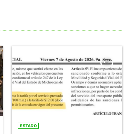
insert_link
ESTADO