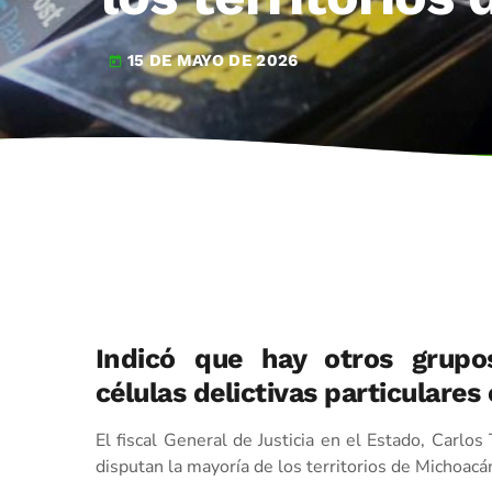
15 DE MAYO DE 2026
today
Indicó que hay otros grupo
células delictivas particulares
El fiscal General de Justicia en el Estado, Carlo
disputan la mayoría de los territorios de Michoacá