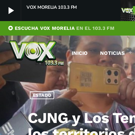
VOX MORELIA 103.3 FM
play_arrow
album
ESCUCHA VOX MORELIA
EN EL 103.3 FM
VOX MORELIA 103.3 FM
play_arrow
Player Debug
INICIO
NOTICIAS
pushFeed = INITIALIZE1786160833668
[object Object]
newFeedReading = REITERATE - 1786160833669
newFeedReading = REITERATE - 1786160833708
ESTADO
CJNG y Los Tem
los territorios