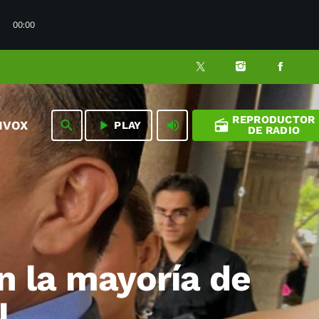
00:00
REPRODUCTOR
play_arrow
volume_up
radio
search
NVOX
PLAY
DE RADIO
n la mayoría de
l