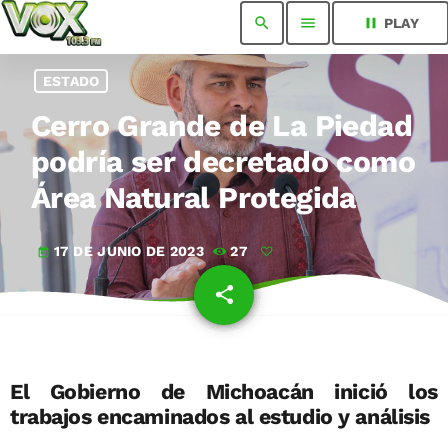
search
menu
pause
PLAY
ESTADO
Cerro Grande de La Piedad
podría ser decretado como
Área Natural Protegida
17 DE JUNIO DE 2023
27
today
share
email
El Gobierno de Michoacán inició los
trabajos encaminados al estudio y análisis