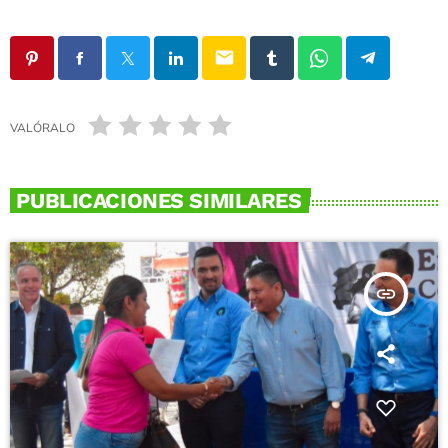
email
VALÓRALO
PUBLICACIONES SIMILARES
insert_link