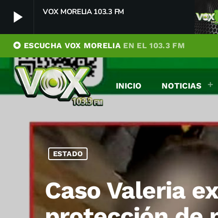
VOX MORELIA 103.3 FM
play_arrow
album
ESCUCHA VOX MORELIA
EN EL 103.3 FM
VOX MORELIA 103.3 FM
play_arrow
Player Debug
INICIO
NOTICIAS
pushFeed = INITIALIZE1786130604257
[object Object]
newFeedReading = REITERATE - 1786130604258
newFeedReading = REITERATE - 1786130604335
ESTADO
Caso Valeria ex
protección de 