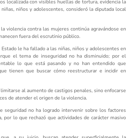
s localizada con visibles huellas de tortura, evidencia la
 niñas, niños y adolescentes, consideró la diputada local
 la violencia contra las mujeres continúa agravándose en
anecen fuera del escrutinio público.
 Estado le ha fallado a las niñas, niños y adolescentes en
orque el tema de inseguridad no ha disminuido; por el
entable lo que está pasando y no han entendido que
que tienen que buscar cómo reestructurar e incidir en
 limitarse al aumento de castigos penales, sino enfocarse
es de atender el origen de la violencia.
de seguridad no ha logrado intervenir sobre los factores
va, por lo que rechazó que actividades de carácter masivo
que, a su juicio, buscan atender superficialmente la