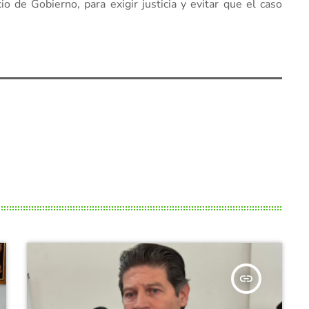
o de Gobierno, para exigir justicia y evitar que el caso
insert_link