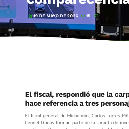
19 DE MAYO DE 2026
15
today
El fiscal, respondió que la ca
hace referencia a tres person
El fiscal general de Michoacán, Carlos Torres P
Leonel Godoy forman parte de la carpeta de inves