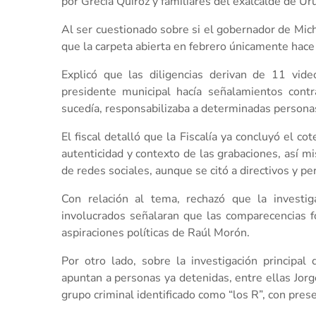
por Grecia Quiroz y familiares del exalcalde de U
Al ser cuestionado sobre si el gobernador de Mich
que la carpeta abierta en febrero únicamente hace
Explicó que las diligencias derivan de 11 vid
presidente municipal hacía señalamientos contra
sucedía, responsabilizaba a determinadas persona
El fiscal detalló que la Fiscalía ya concluyó el co
autenticidad y contexto de las grabaciones, así m
de redes sociales, aunque se citó a directivos y per
Con relación al tema, rechazó que la investig
involucrados señalaran que las comparecencias 
aspiraciones políticas de Raúl Morón.
Por otro lado, sobre la investigación principal 
apuntan a personas ya detenidas, entre ellas Jorg
grupo criminal identificado como “los R”, con prese