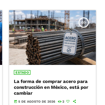
insert_link
ESTADO
La forma de comprar acero para
construcción en México, está por
cambiar
5 DE AGOSTO DE 2026
2
today