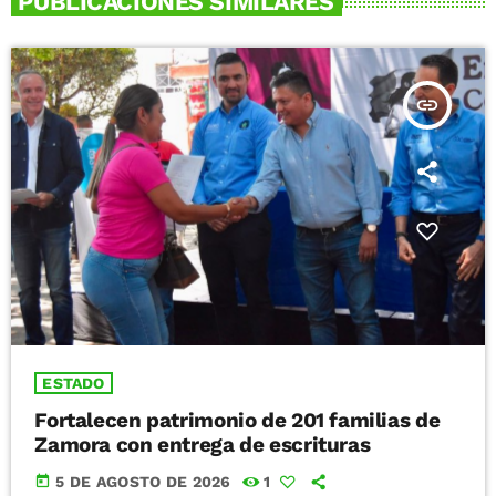
PUBLICACIONES SIMILARES
insert_link
ESTADO
Fortalecen patrimonio de 201 familias de
Zamora con entrega de escrituras
today
5 DE AGOSTO DE 2026
1