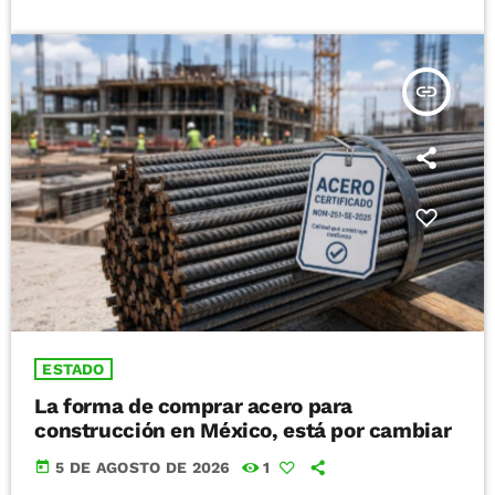
insert_link
ESTADO
La forma de comprar acero para
construcción en México, está por cambiar
today
5 DE AGOSTO DE 2026
1